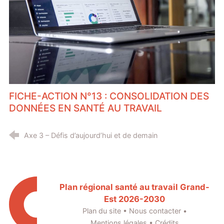
FICHE-ACTION N°13 : CONSOLIDATION DES
DONNÉES EN SANTÉ AU TRAVAIL
Axe 3 – Défis d’aujourd’hui et de demain
Plan régional santé au travail Grand-
Est 2026-2030
Plan du site
•
Nous contacter
•
Mentions légales
•
Crédits